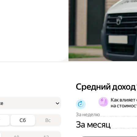
Средний доход
Как влияет
ке
на стоимос
За неделю
т
Сб
Вс
За месяц