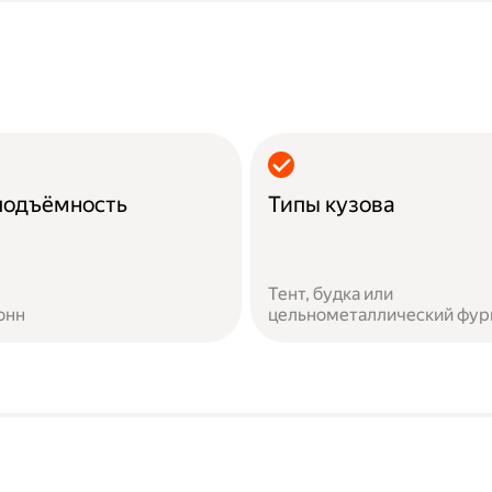
подъёмность
Типы кузова
Тент, будка или
онн
цельнометаллический фур