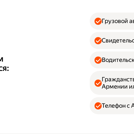
Грузовой 
Свидетельс
м
Водительск
ся:
Гражданств
Армении и
Телефон с A