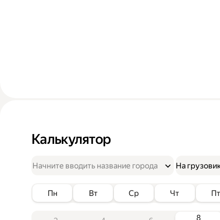
Калькулятор
На грузови
Пн
Вт
Ср
Чт
П
8