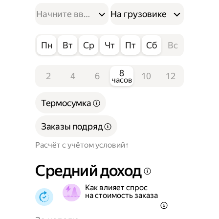
На грузовике
Пн
Вт
Ср
Чт
Пт
Сб
Вс
8
2
4
6
10
12
часов
Термосумка
Заказы подряд
Расчёт с учётом условий
Средний доход
Как влияет спрос
на стоимость заказа