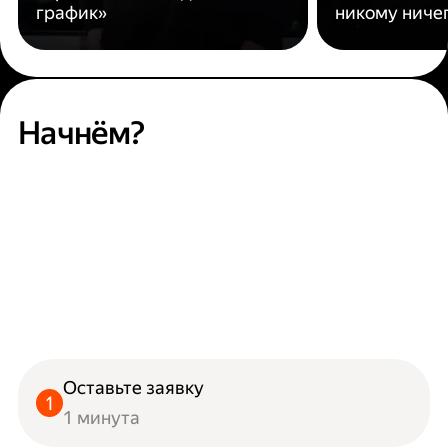
график»
никому ниче
Начнём?
Оставьте заявку
1 минута