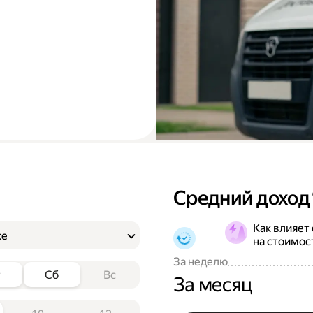
Средний доход
Как влияет
ке
на стоимос
За неделю
т
Сб
Вс
За месяц