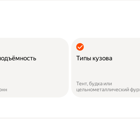
подъёмность
Типы кузова
Тент, будка или
онн
цельнометаллический фур