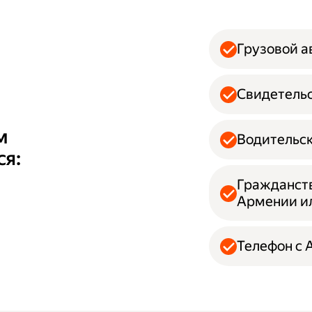
Грузовой 
Свидетельс
м
Водительск
ся:
Гражданств
Армении и
Телефон с A