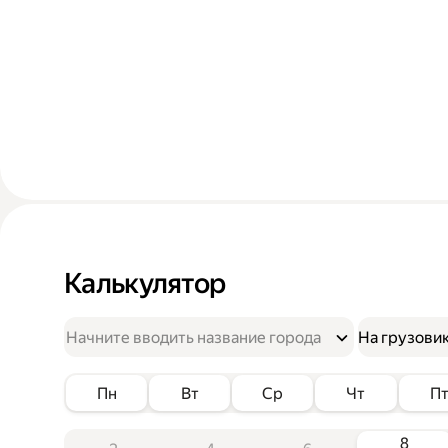
Калькулятор
На грузови
Пн
Вт
Ср
Чт
П
8