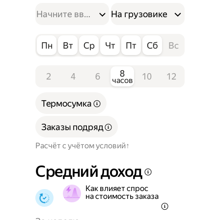
На грузовике
Пн
Вт
Ср
Чт
Пт
Сб
Вс
8
2
4
6
10
12
часов
Термосумка
Заказы подряд
Расчёт с учётом условий
Средний доход
Как влияет спрос
на стоимость заказа