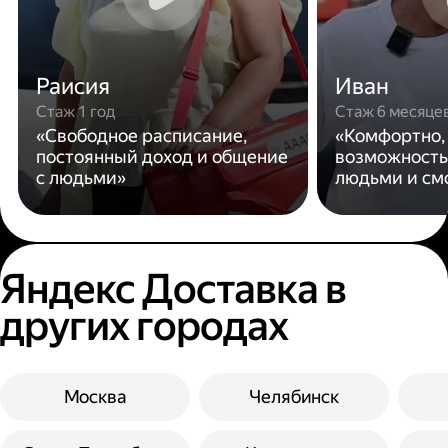
Раисия
Иван
Стаж 1 год
Стаж 6 месяце
«Свободное расписание,
«Комфортно,
постоянный доход и общение
возможность
с людьми»
людьми и см
Яндекс Доставка в
других городах
Москва
Челябинск