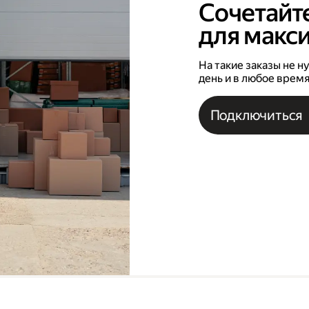
Сочетайте
для макс
На такие заказы не 
день и в любое врем
Подключиться