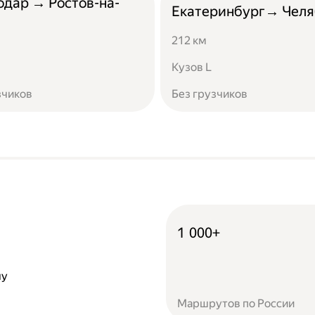
одар → Ростов-на-
Екатеринбург→ Челя
212 км
Кузов L
зчиков
Без грузчиков
1 000+
чу
Маршрутов по России