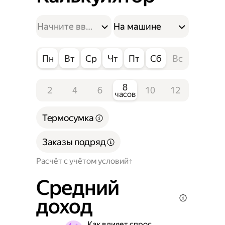
На машине
Пн
Вт
Ср
Чт
Пт
Сб
Вс
8
2
4
6
10
12
часов
Термосумка
Заказы подряд
Расчёт с учётом условий
Средний
доход
Как влияет спрос