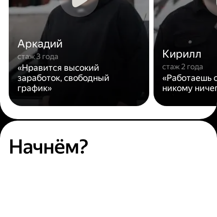
Аркадий
Кирилл
стаж 3 года
стаж 2 года
«Нравится высокий
заработок, свободный
«Работаешь с
график»
никому ниче
Начнём?