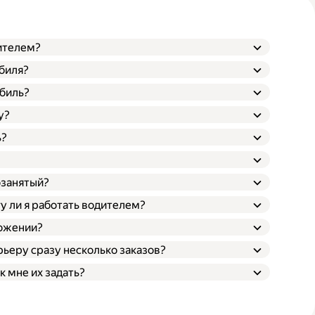
дителем?
обиля?
биль?
у?
ь?
озанятый?
гу ли я работать водителем?
ложении?
ьеру сразу несколько заказов?
к мне их задать?