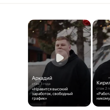
Аркадий
Кири
стаж 3 года
стаж 2 г
«Нравится высокий
заработок, свободный
«Работ
график»
никому