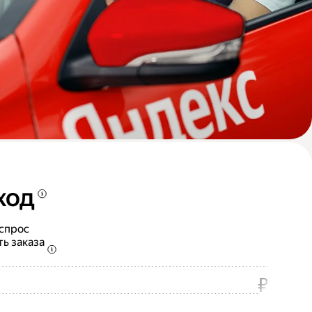
ход
 спрос
ть заказа
₽