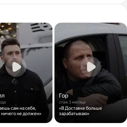
лл
Гор
ода
стаж 3 месяца
аешь сам на себя,
«В Доставке больше
 ничего не должен»
зарабатываю»