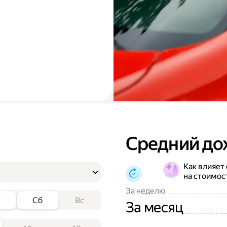
Средний до
Как влияет
на стоимос
За неделю
т
Сб
Вс
За месяц