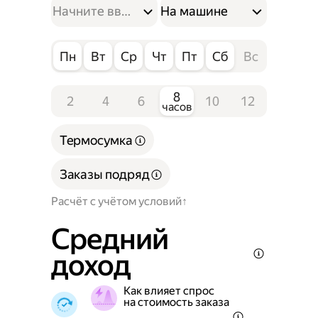
На машине
Пн
Вт
Ср
Чт
Пт
Сб
Вс
8
2
4
6
10
12
часов
Термосумка
Заказы подряд
Расчёт с учётом условий
Средний
доход
Как влияет спрос
на стоимость заказа