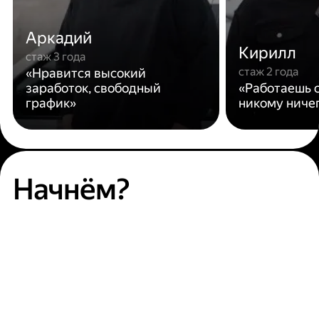
Аркадий
Кирилл
стаж 3 года
стаж 2 года
«Нравится высокий
заработок, свободный
«Работаешь с
график»
никому ниче
Начнём?