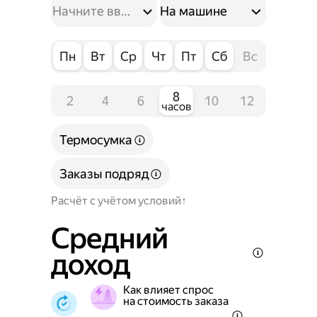
На машине
Пн
Вт
Ср
Чт
Пт
Сб
Вс
8
2
4
6
10
12
часов
Термосумка
Заказы подряд
Расчёт с учётом условий
Средний
доход
Как влияет спрос
на стоимость заказа