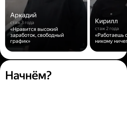
Аркадий
Кирилл
стаж 3 года
стаж 2 года
«Нравится высокий
заработок, свободный
«Работаешь с
график»
никому ниче
Начнём?