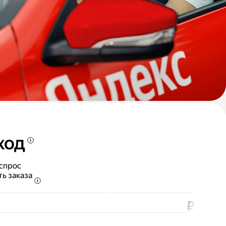
ход
 спрос
ть заказа
₽