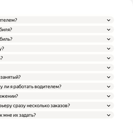
дителем?
обиля?
биль?
у?
ь?
озанятый?
гу ли я работать водителем?
ложении?
ьеру сразу несколько заказов?
к мне их задать?