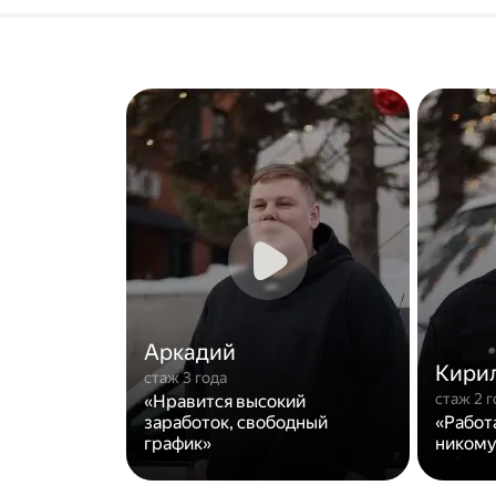
Аркадий
Кири
стаж 3 года
стаж 2 г
«Нравится высокий
заработок, свободный
«Работ
график»
никому