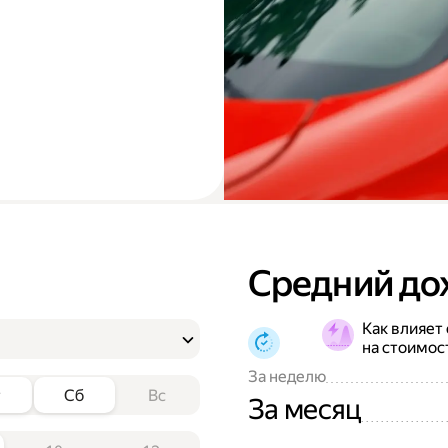
Средний до
Как влияет
на стоимос
За неделю
т
Сб
Вс
За месяц