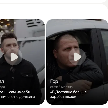
лл
Гор
ода
стаж 3 месяца
аешь сам на себя,
«В Доставке больше
 ничего не должен»
зарабатываю»