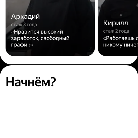
Аркадий
Кирилл
стаж 3 года
стаж 2 года
«Нравится высокий
заработок, свободный
«Работаешь с
график»
никому ниче
Начнём?