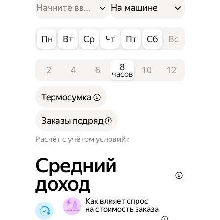
На машине
Пн
Вт
Ср
Чт
Пт
Сб
Вс
8
2
4
6
10
12
часов
Термосумка
Заказы подряд
Расчёт с учётом условий
Средний
доход
Как влияет спрос
на стоимость заказа