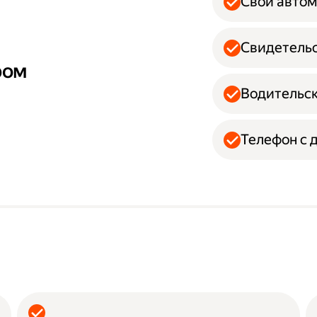
Свой авто
Свидетельс
ром
Водительск
Телефон с 