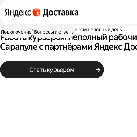
Работа курьером
Работа курьером неполный день
Подключение
Вопросы и ответы
Работа курьером неполный рабочи
Сарапуле с партнёрами Яндекс До
Стать курьером