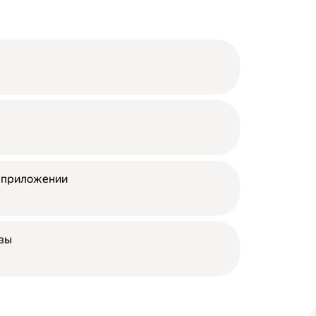
в приложении
азы