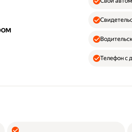
Свой авто
Свидетельс
ром
Водительск
Телефон с 