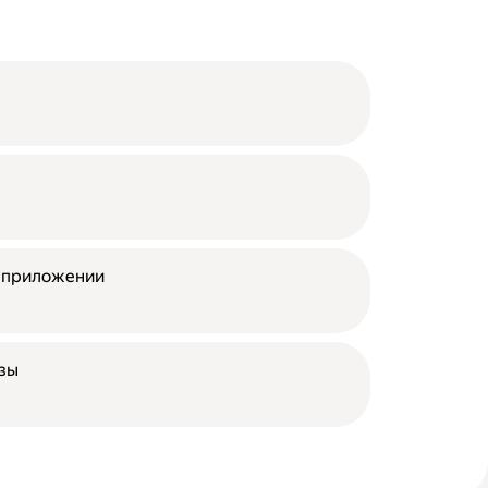
в приложении
азы