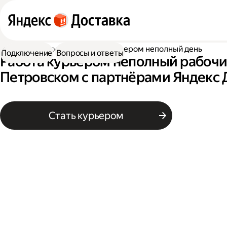
Работа курьером
Работа курьером неполный день
Подключение
Вопросы и ответы
Работа курьером неполный рабочи
Петровском с партнёрами Яндекс 
Стать курьером