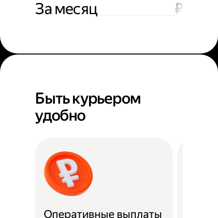
За месяц
₽
Быть курьером
удобно
Оперативные выплаты
Можно