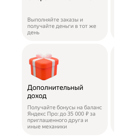
Если не
Выполняйте заказы и
достав
получайте деньги в тот же
пешком
день
самока
Дополнительный
Чаевы
доход
Получайте бонусы на баланс
Яндекс Про: до 35 000 ₽ за
приглашенного друга и
Доволь
иные механики
оставл