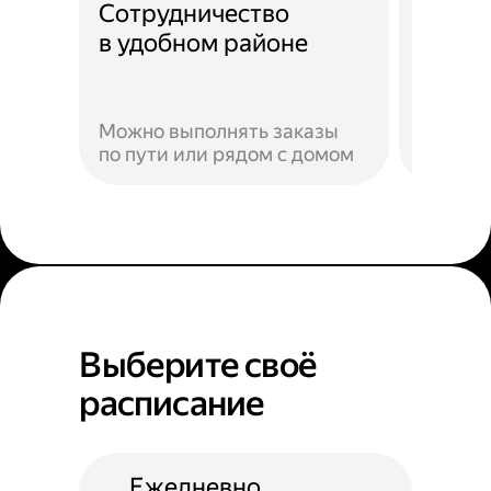
Сотрудничество
Скидк
в удобном районе
Можно выполнять заказы
по пути или рядом с домом
Наприм
Выберите своё
расписание
Ежедневно