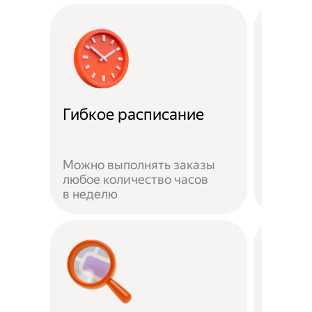
Забот
Гибкое расписание
о без
Можно выполнять заказы
На вре
любое количество часов
заказа 
в неделю
здоров