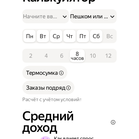
Пешком или на велосипе
Пн
Вт
Ср
Чт
Пт
Сб
Вс
8
2
4
6
10
12
часов
Термосумка
Заказы подряд
Расчёт с учётом условий
Средний
доход
Как влияет спрос