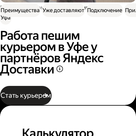
Работа курьером
Работа пешим курьером
Преимущества
Уже доставляют
Подключение
При
Уфа
Работа пешим
курьером в Уфе у
партнёров Яндекс
Доставки
Стать курьером
Калькулятор