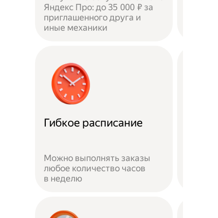
Яндекс Про: до 35 000 ₽ за
приглашенного друга и
Доволь
иные механики
оставл
Забот
Гибкое расписание
о без
Можно выполнять заказы
На вре
любое количество часов
заказа 
в неделю
здоров