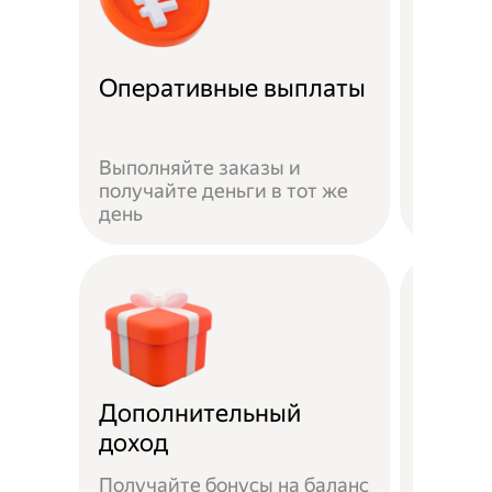
Оперативные выплаты
Можно
Если не
Выполняйте заказы и
достав
получайте деньги в тот же
пешком
день
самока
Дополнительный
Чаевы
доход
Получайте бонусы на баланс