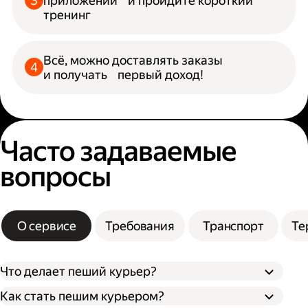
приложении и пройдите короткий
тренинг
Всё, можно доставлять заказы
и получать первый доход!
Часто задаваемые
вопросы
О сервисе
Требования
Транспорт
Те
Что делает пеший курьер?
Как стать пешим курьером?