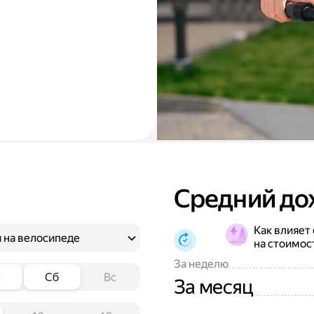
Средний до
Как влияет
 на велосипеде
на стоимос
За неделю
т
Сб
Вс
За месяц