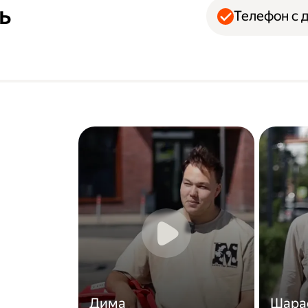
ь
Телефон с 
Дима
Шара