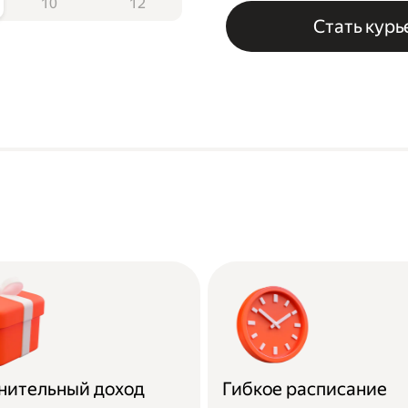
10
12
Стать кур
нительный доход
Гибкое расписание