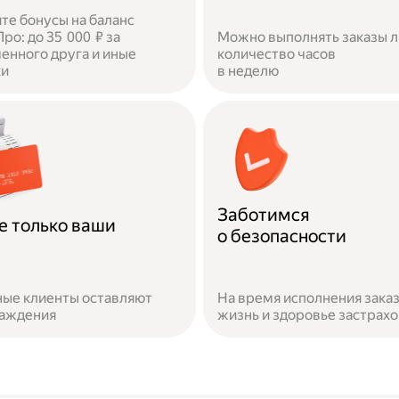
те бонусы на баланс
ро: до 35 000 ₽ за
Можно выполнять заказы 
енного друга и иные
количество часов
ки
в неделю
Заботимся
е только ваши
о безопасности
ые клиенты оставляют
На время исполнения зака
раждения
жизнь и здоровье застрах