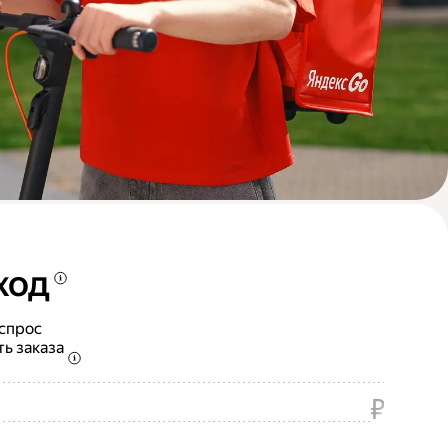
ход
 спрос
ть заказа
₽