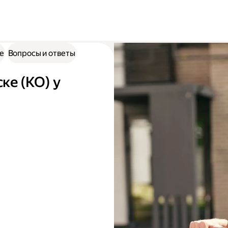
е
Вопросы и ответы
ке (КО) у