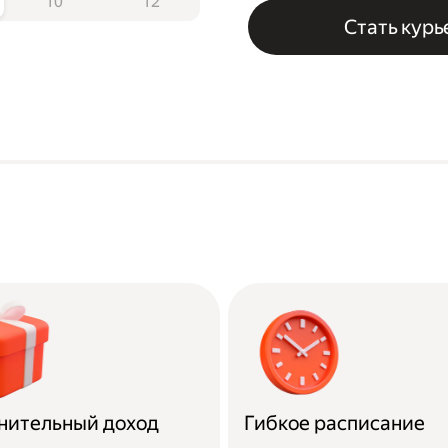
10
12
Стать кур
нительный доход
Гибкое расписание