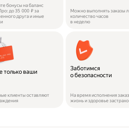
те бонусы на баланс
ро: до 35 000 ₽ за
Можно выполнять заказы 
енного друга и иные
количество часов
ки
в неделю
Заботимся
е только ваши
о безопасности
ые клиенты оставляют
На время исполнения зака
раждения
жизнь и здоровье застрах