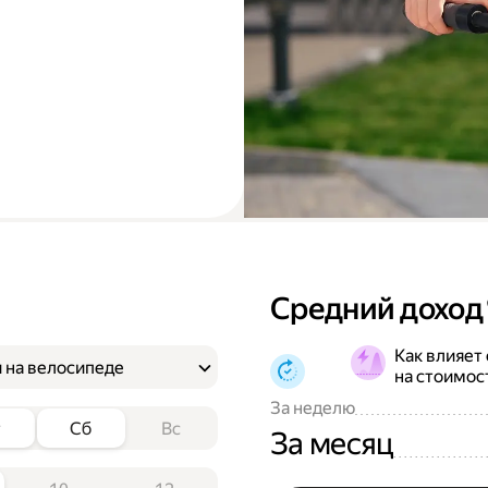
Средний доход
Как влияет
 на велосипеде
на стоимос
За неделю
т
Сб
Вс
За месяц