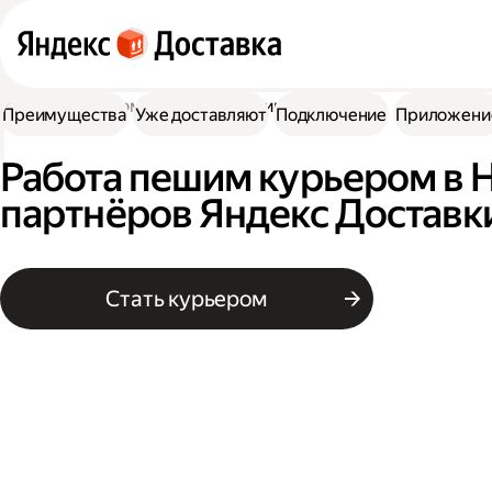
Работа курьером
Работа пешим курьером
Преимущества
Уже доставляют
Подключение
Приложени
Работа пешим курьером в 
партнёров Яндекс Доставк
Стать курьером