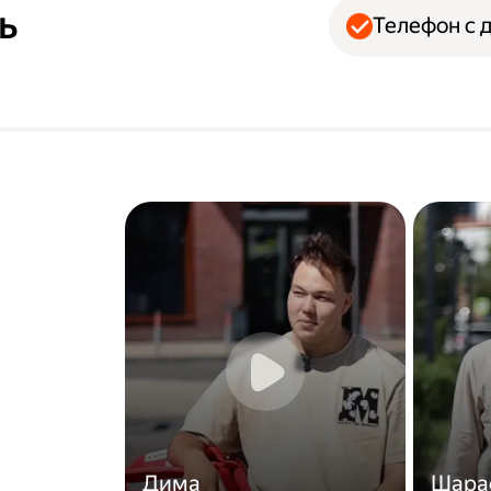
ь
Телефон с 
Дима
Шара