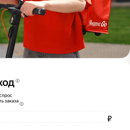
ход
 спрос
ть заказа
₽