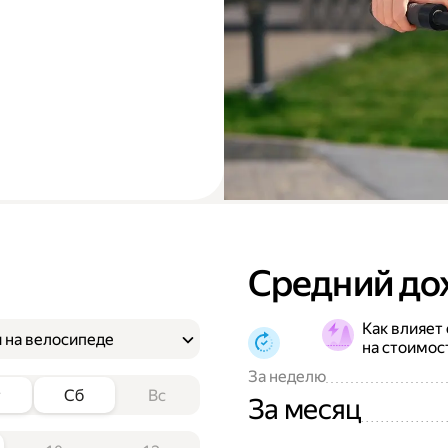
Средний до
Как влияет
 на велосипеде
на стоимос
За неделю
т
Сб
Вс
За месяц