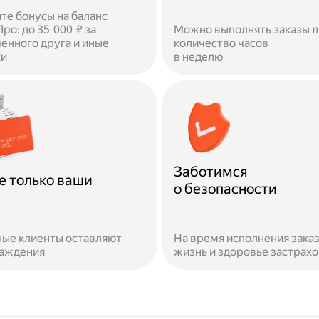
те бонусы на баланс
ро: до 35 000 ₽ за
Можно выполнять заказы 
енного друга и иные
количество часов
ки
в неделю
Заботимся
е только ваши
о безопасности
ые клиенты оставляют
На время исполнения зака
раждения
жизнь и здоровье застрах