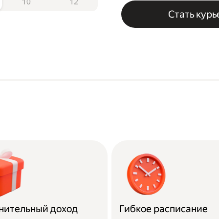
10
12
Стать кур
нительный доход
Гибкое расписание