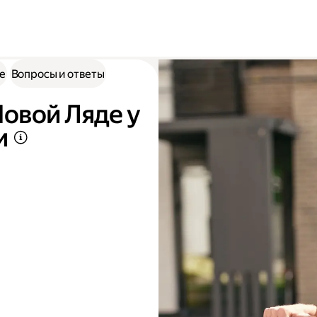
е
Вопросы и ответы
Новой Ляде у
и