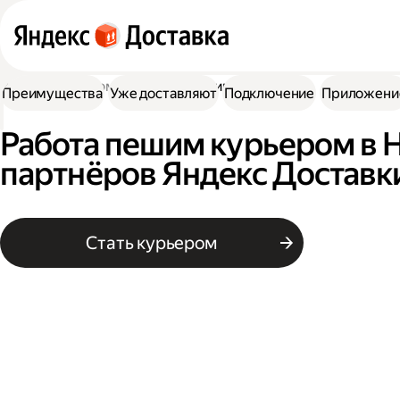
Работа курьером
Работа пешим курьером
Преимущества
Уже доставляют
Подключение
Приложени
Работа пешим курьером в Н
партнёров Яндекс Доставк
Стать курьером