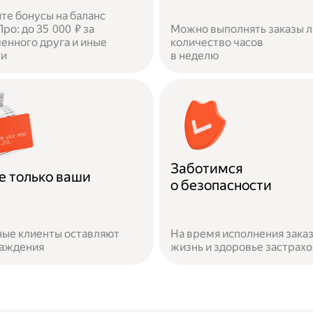
те бонусы на баланс
ро: до 35 000 ₽ за
Можно выполнять заказы 
енного друга и иные
количество часов
ки
в неделю
Заботимся
е только ваши
о безопасности
ые клиенты оставляют
На время исполнения зака
раждения
жизнь и здоровье застрах