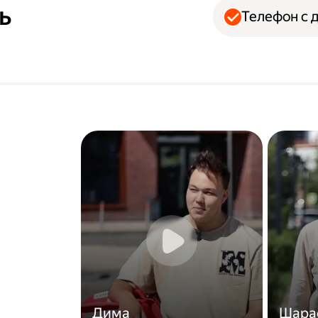
ь
Телефон с 
Дима
Шара