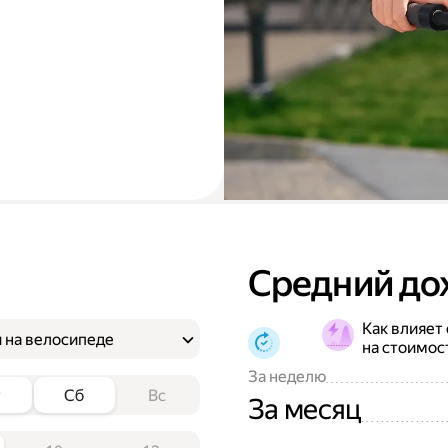
Средний до
Как влияет
 на велосипеде
на стоимос
За неделю
т
Сб
Вс
За месяц