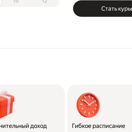
10
12
Стать кур
нительный доход
Гибкое расписание