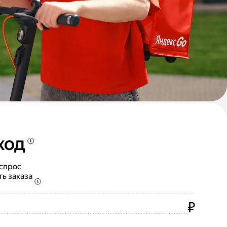
ход
 спрос
ть заказа
₽