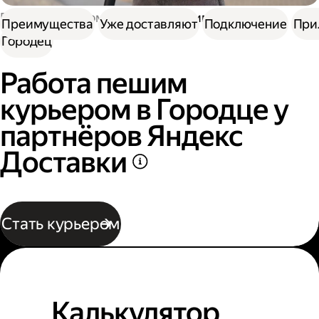
Работа курьером
Работа пешим курьером
Преимущества
Уже доставляют
Подключение
При
Городец
Работа пешим
курьером в Городце у
партнёров Яндекс
Доставки
Стать курьером
Калькулятор