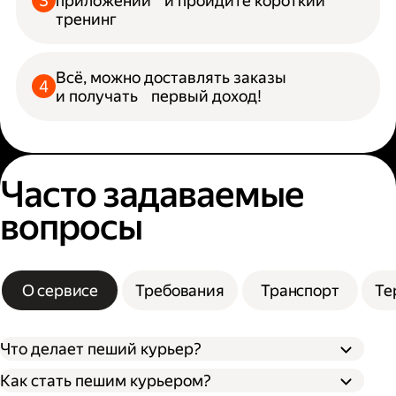
приложении и пройдите короткий
тренинг
Всё, можно доставлять заказы
и получать первый доход!
Часто задаваемые
вопросы
О сервисе
Требования
Транспорт
Те
Что делает пеший курьер?
Как стать пешим курьером?