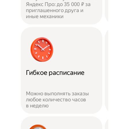
Яндекс Про: до 35 000 ₽ за
приглашенного друга и
Доволь
иные механики
оставл
Забот
Гибкое расписание
о без
Можно выполнять заказы
На вре
любое количество часов
заказа 
в неделю
здоров