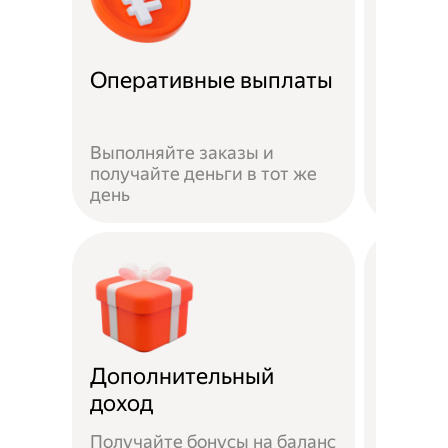
Оперативные выплаты
Можно
Если не
Выполняйте заказы и
достав
получайте деньги в тот же
пешком
день
самока
Дополнительный
Чаевы
доход
Получайте бонусы на баланс