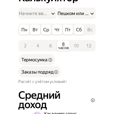
Пешком или на велосипе
Пн
Вт
Ср
Чт
Пт
Сб
Вс
8
2
4
6
10
12
часов
Термосумка
Заказы подряд
Расчёт с учётом условий
Средний
доход
Как влияет спрос