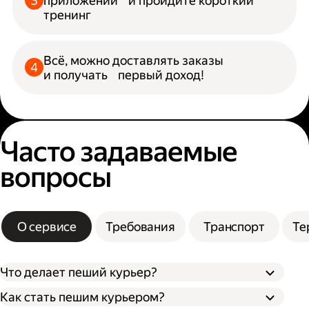
приложении и пройдите короткий
тренинг
Всё, можно доставлять заказы
и получать первый доход!
Часто задаваемые
вопросы
О сервисе
Требования
Транспорт
Те
Что делает пеший курьер?
Как стать пешим курьером?