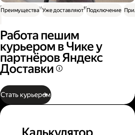
Работа курьером
Работа пешим курьером
Преимущества
Уже доставляют
Подключение
При
Работа пешим
курьером в Чике у
партнёров Яндекс
Доставки
Стать курьером
Калькулятор