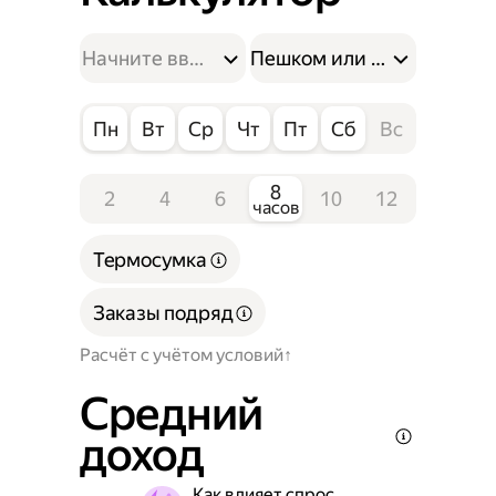
Пешком или на велосипе
Пн
Вт
Ср
Чт
Пт
Сб
Вс
8
2
4
6
10
12
часов
Термосумка
Заказы подряд
Расчёт с учётом условий
Средний
доход
Как влияет спрос