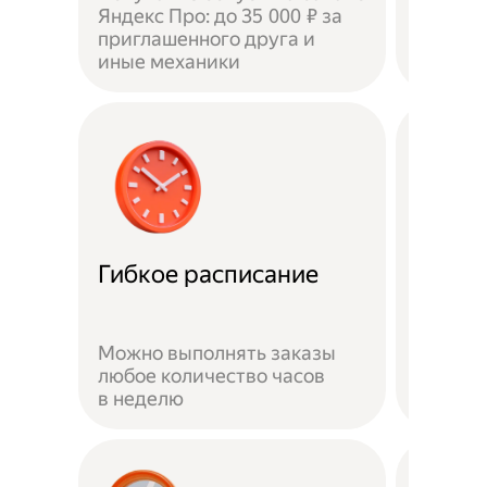
Яндекс Про: до 35 000 ₽ за
приглашенного друга и
Доволь
иные механики
оставл
Забот
Гибкое расписание
о без
Можно выполнять заказы
На вре
любое количество часов
заказа 
в неделю
здоров