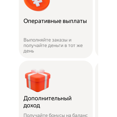
Оперативные выплаты
Можно
Если не
Выполняйте заказы и
достав
получайте деньги в тот же
пешком
день
самока
Дополнительный
Чаевы
доход
Получайте бонусы на баланс