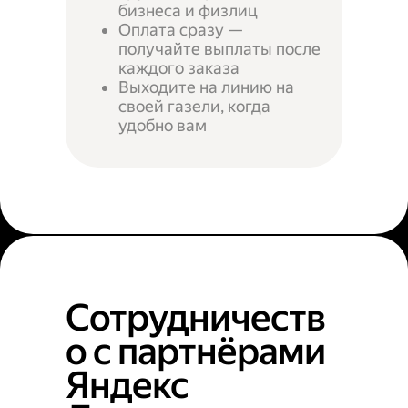
бизнеса и физлиц
Оплата сразу —
получайте выплаты после
каждого заказа
Выходите на линию на
своей газели, когда
удобно вам
Сотрудничеств
о с партнёрами
Яндекс