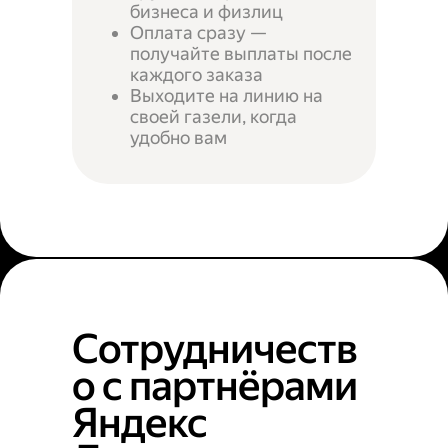
бизнеса и физлиц
Оплата сразу —
получайте выплаты после
каждого заказа
Выходите на линию на
своей газели, когда
удобно вам
Сотрудничеств
о с партнёрами
Яндекс