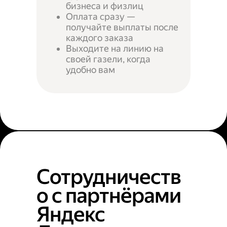
бизнеса и физлиц
Оплата сразу —
получайте выплаты после
каждого заказа
Выходите на линию на
своей газели, когда
удобно вам
Сотрудничеств
о с партнёрами
Яндекс