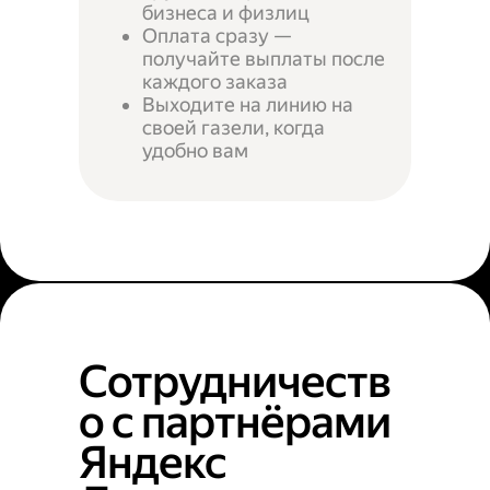
бизнеса и физлиц
Оплата сразу —
получайте выплаты после
каждого заказа
Выходите на линию на
своей газели, когда
удобно вам
Сотрудничеств
о с партнёрами
Яндекс