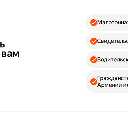
Малотонна
Свидетельс
ь
 вам
Водительск
Гражданств
Армении и