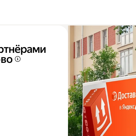
артнёрами
ово