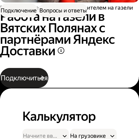
Работа водителем
Работа водителем на газели
Подключение
Вопросы и ответы
Работа на газели в
Вятских Полянах с
партнёрами Яндекс
Доставки
Подключиться
Калькулятор
На грузовике