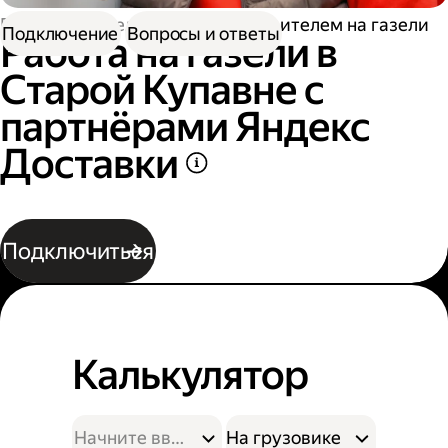
Работа водителем
Работа водителем на газели
Подключение
Вопросы и ответы
Работа на газели в
Старой Купавне с
партнёрами Яндекс
Доставки
Подключиться
Калькулятор
На грузовике