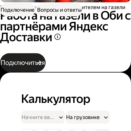
Работа водителем
Работа водителем на газели
Подключение
Вопросы и ответы
Работа на газели в Оби с
партнёрами Яндекс
Доставки
Подключиться
Калькулятор
На грузовике