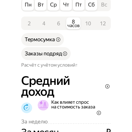
Пн
Вт
Ср
Чт
Пт
Сб
Вс
8
2
4
6
10
12
часов
Термосумка
Заказы подряд
Расчёт с учётом условий
Средний
доход
Как влияет спрос
на стоимость заказа
За неделю