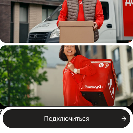
Водитель
грузовой машины
Пеший курьер
Россия
Подключиться
Бизнесу