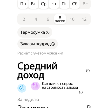
Пн
Вт
Ср
Чт
Пт
Сб
Вс
8
2
4
6
10
12
часов
Термосумка
Заказы подряд
Расчёт с учётом условий
Средний
доход
Как влияет спрос
на стоимость заказа
За неделю