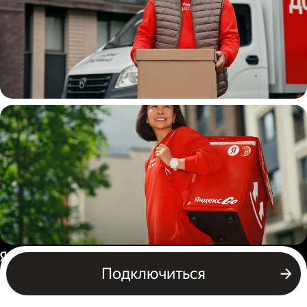
Водитель
грузовой машины
Пеший курьер
Россия
Подключиться
Бизнесу