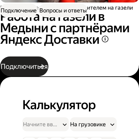
Работа водителем
Работа водителем на газели
Подключение
Вопросы и ответы
Работа на газели в
Медыни с партнёрами
Яндекс Доставки
Подключиться
Калькулятор
На грузовике