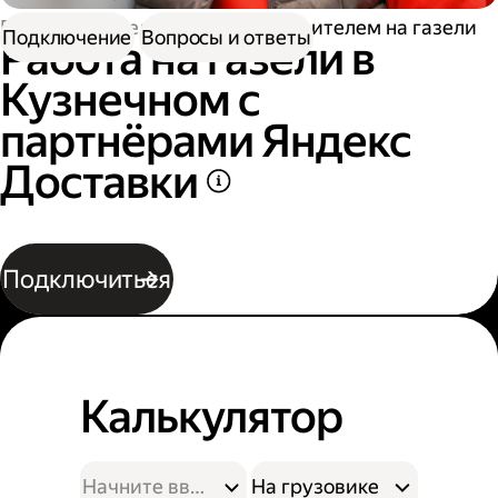
Работа водителем
Работа водителем на газели
Подключение
Вопросы и ответы
Работа на газели в
Кузнечном с
партнёрами Яндекс
Доставки
Подключиться
Калькулятор
На грузовике