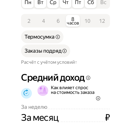
Пн
Вт
Ср
Чт
Пт
Сб
Вс
8
2
4
6
10
12
часов
Термосумка
Заказы подряд
Расчёт с учётом условий
Средний доход
Как влияет спрос
на стоимость заказа
За неделю
За месяц
₽