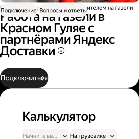
Работа водителем
Работа водителем на газели
Подключение
Вопросы и ответы
Работа на газели в
Красном Гуляе с
партнёрами Яндекс
Доставки
Подключиться
Калькулятор
На грузовике