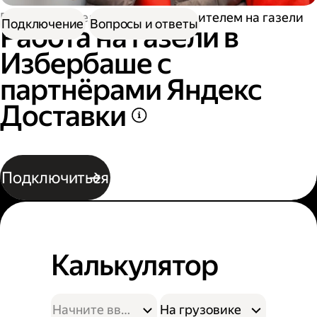
Работа водителем
Работа водителем на газели
Подключение
Вопросы и ответы
Работа на газели в
Избербаше с
партнёрами Яндекс
Доставки
Подключиться
Калькулятор
На грузовике