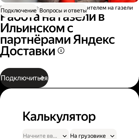
Работа водителем
Работа водителем на газели
Подключение
Вопросы и ответы
Работа на газели в
Ильинском с
партнёрами Яндекс
Доставки
Подключиться
Калькулятор
На грузовике