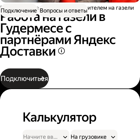
Работа водителем
Работа водителем на газели
Подключение
Вопросы и ответы
Работа на газели в
Гудермесе с
партнёрами Яндекс
Доставки
Подключиться
Калькулятор
На грузовике