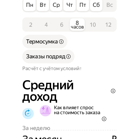
Пн
Вт
Ср
Чт
Пт
Сб
Вс
8
2
4
6
10
12
часов
Термосумка
Заказы подряд
Расчёт с учётом условий
Средний
доход
Как влияет спрос
на стоимость заказа
За неделю