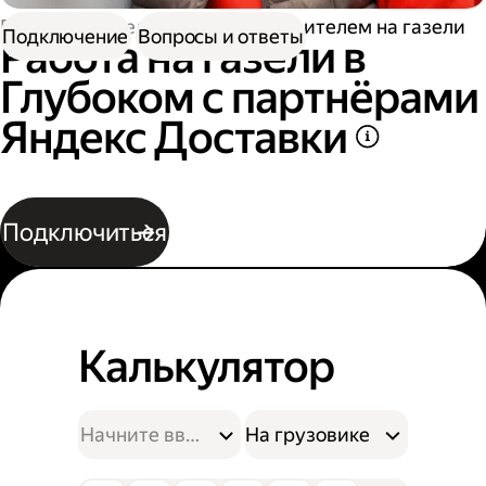
Работа водителем
Работа водителем на газели
Подключение
Вопросы и ответы
Работа на газели в
Глубоком с партнёрами
Яндекс Доставки
Подключиться
Калькулятор
На грузовике