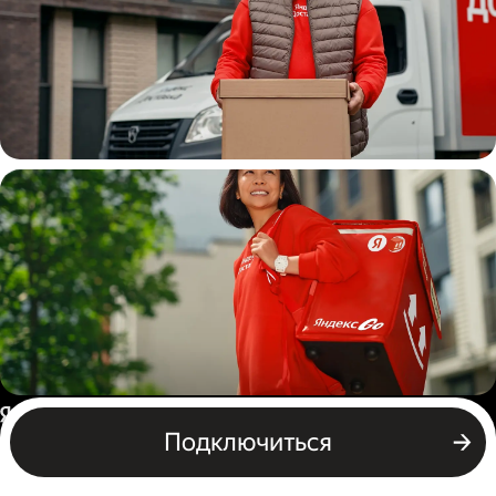
Водитель
грузовой машины
Пеший курьер
Россия
Подключиться
Бизнесу