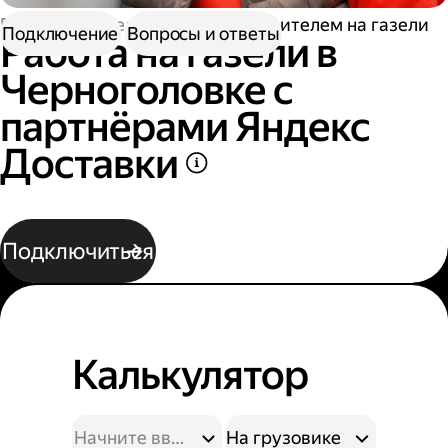
Работа водителем
Работа водителем на газели
Подключение
Вопросы и ответы
Работа на газели в
Черноголовке с
партнёрами Яндекс
Доставки
Подключиться
Калькулятор
На грузовике