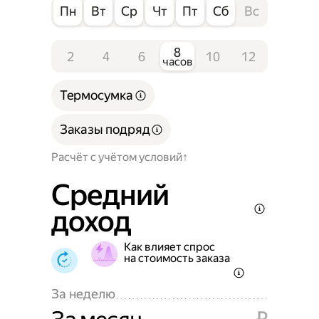
Пн
Вт
Ср
Чт
Пт
Сб
Вс
8
2
4
6
10
12
часов
Термосумка
Заказы подряд
Расчёт с учётом условий
Средний
доход
Как влияет спрос
на стоимость заказа
За неделю