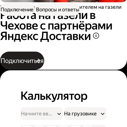
Работа водителем
Работа водителем на газели
Подключение
Вопросы и ответы
Работа на газели в
Чехове с партнёрами
Яндекс Доставки
Подключиться
Калькулятор
На грузовике