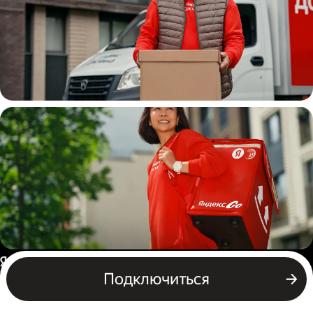
Водитель
грузовой машины
Пеший курьер
Россия
Подключиться
Бизнесу