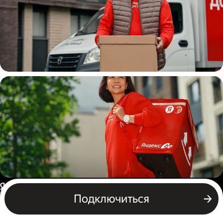
Водитель
грузовой машины
Пеший курьер
Россия
Подключиться
Бизнесу