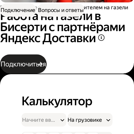
Работа водителем
Работа водителем на газели
Подключение
Вопросы и ответы
Работа на газели в
Бисерти с партнёрами
Яндекс Доставки
Подключиться
Калькулятор
На грузовике