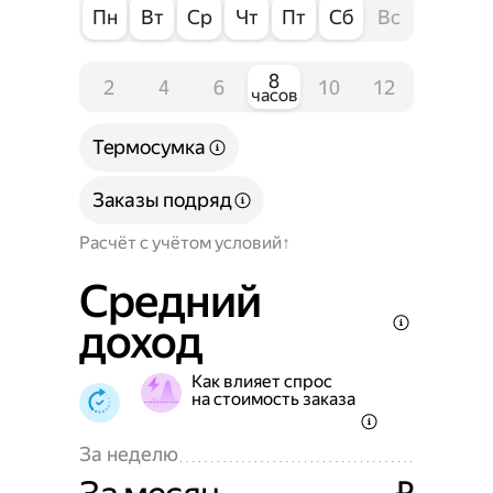
Пн
Вт
Ср
Чт
Пт
Сб
Вс
8
2
4
6
10
12
часов
Термосумка
Заказы подряд
Расчёт с учётом условий
Средний
доход
Как влияет спрос
на стоимость заказа
За неделю