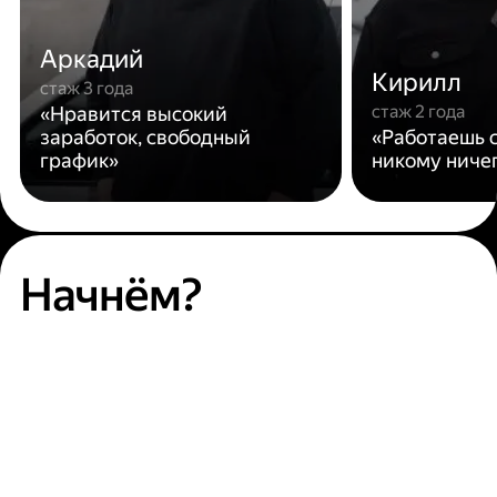
Аркадий
Кирилл
стаж 3 года
стаж 2 года
«Нравится высокий
заработок, свободный
«Работаешь с
график»
никому ниче
Начнём?