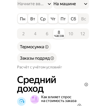
На машине
Пн
Вт
Ср
Чт
Пт
Сб
Вс
8
2
4
6
10
12
часов
Термосумка
Заказы подряд
Расчёт с учётом условий
Средний
доход
Как влияет спрос
на стоимость заказа