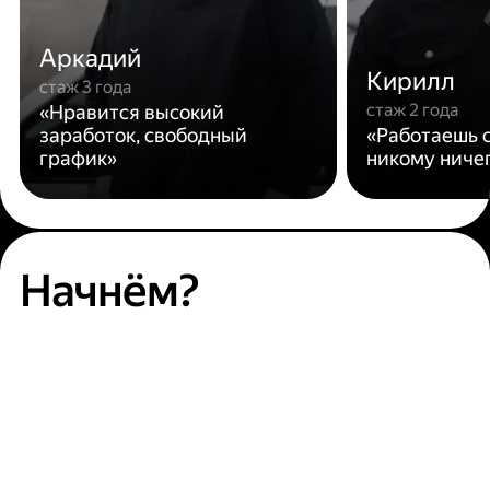
Аркадий
Кирилл
стаж 3 года
стаж 2 года
«Нравится высокий
заработок, свободный
«Работаешь с
график»
никому ниче
Начнём?