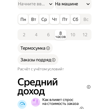
На машине
Пн
Вт
Ср
Чт
Пт
Сб
Вс
8
2
4
6
10
12
часов
Термосумка
Заказы подряд
Расчёт с учётом условий
Средний
доход
Как влияет спрос
на стоимость заказа