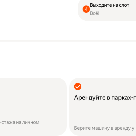
Выходите на слот
Всё!
Арендуйте в парках-
 стажа на личном
Берите машину в аренду у