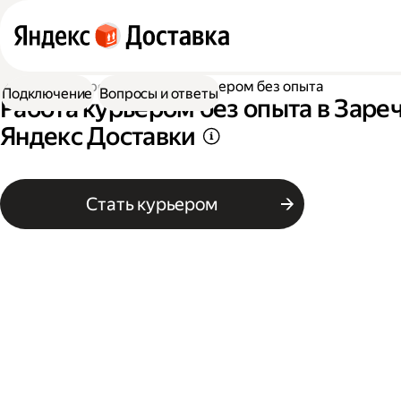
Работа курьером
Работа курьером без опыта
Подключение
Вопросы и ответы
Работа курьером без опыта в Заре
Яндекс Доставки
Стать курьером