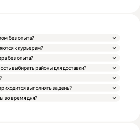
ром без опыта?
яются к курьерам?
ера без опыта?
ость выбирать районы для доставки?
?
приходится выполнять за день?
ы во время дня?