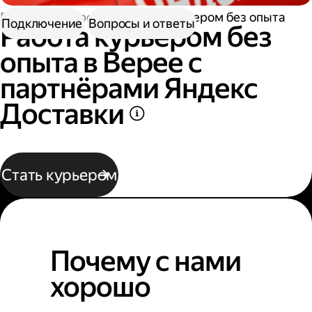
Работа курьером
Работа курьером без опыта
Подключение
Вопросы и ответы
Работа курьером без
опыта в Верее с
партнёрами Яндекс
Доставки
Стать курьером
Почему с нами
хорошо