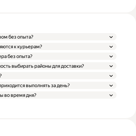
ром без опыта?
яются к курьерам?
ера без опыта?
ость выбирать районы для доставки?
?
приходится выполнять за день?
ы во время дня?