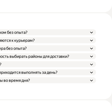
ром без опыта?
яются к курьерам?
ера без опыта?
ость выбирать районы для доставки?
?
приходится выполнять за день?
ы во время дня?