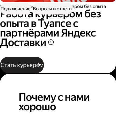
Работа курьером
Работа курьером без опыта
Подключение
Вопросы и ответы
Работа курьером без
опыта в Туапсе с
партнёрами Яндекс
Доставки
Стать курьером
Почему с нами
хорошо