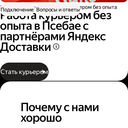
Работа курьером
Работа курьером без опыта
Подключение
Вопросы и ответы
Работа курьером без
опыта в Псебае с
партнёрами Яндекс
Доставки
Стать курьером
Почему с нами
хорошо