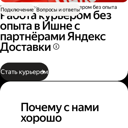
Работа курьером
Работа курьером без опыта
Подключение
Вопросы и ответы
Работа курьером без
опыта в Ишне с
партнёрами Яндекс
Доставки
Стать курьером
Почему с нами
хорошо